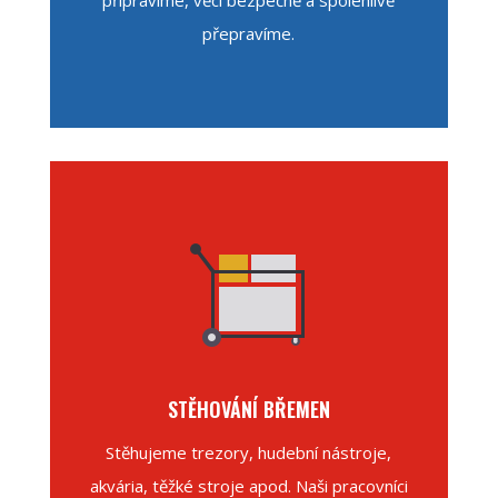
přepravíme.
STĚHOVÁNÍ BŘEMEN
Stěhujeme trezory, hudební nástroje,
akvária, těžké stroje apod. Naši pracovníci