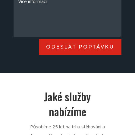
ODESLAT POPTÁVKU
Jaké služby
nabízíme
Působíme 25 let
na trhu stěhování
a