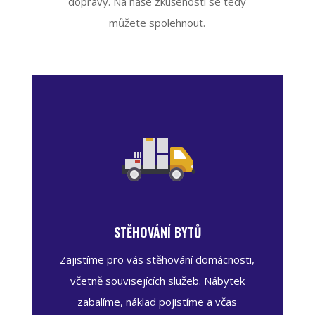
dopravy. Na naše
zkušenosti
se tedy
můžete
spolehnout.
STĚHOVÁNÍ BYTŮ
Zajistíme pro vás stěhování domácnosti,
včetně souvisejících služeb. Nábytek
zabalíme, náklad pojistíme a včas