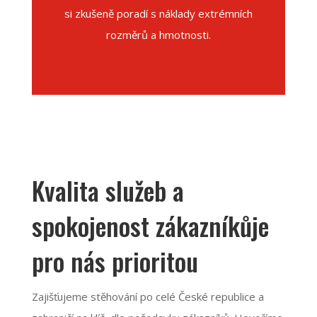
si zkušeně poradí s náklady extrémních
rozměrů a hmotnosti.
Kvalita služeb a
spokojenost
zákazníků
je
pro nás
prioritou
Zajišťujeme stěhování po celé České republice a